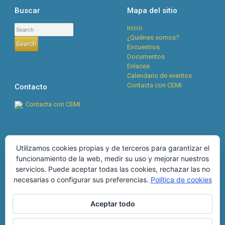
Buscar
Mapa del sitio
Inicio
¿Quiénes somos?
Encuentros
Documentos
Enlaces
Calendario de eventos
Contacta con CEMI
Contacto
Contacta con CEMI
Cookies
RSS
Utilizamos cookies propias y de terceros para garantizar el
funcionamiento de la web, medir su uso y mejorar nuestros
Boletín CEMI n°134, abril
POLÍTICA DE COOKIES
servicios. Puede aceptar todas las cookies, rechazar las no
2026
28 de abril de 2026
MÁS INFORMACIÓN SOBRE
necesarias o configurar sus preferencias.
Política de cookies
Boletín CEMI nº133,
LAS COOKIES
diciembre 2025
25 de
diciembre de 2025
Aceptar todo