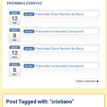
PRÓXIMOS EVENTOS
SEP
Festividad Dulce Nombre de María
all-day
12
Sáb
DIC
Festividad Inmaculada Concepción
all-day
8
Mar
SEP
Festividad Dulce Nombre de María
all-day
12
Dom
DIC
Festividad Inmaculada Concepción
all-day
8
Mié
View Calendar
Post Tagged with: "cristiano"