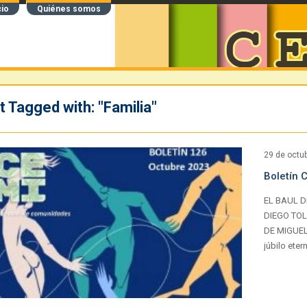
cio
Quiénes somos
t Tagged with: "Familia"
29 de octu
Boletín 
EL BAUL DE
DIEGO TOL
DE MIGUELL
júbilo ete