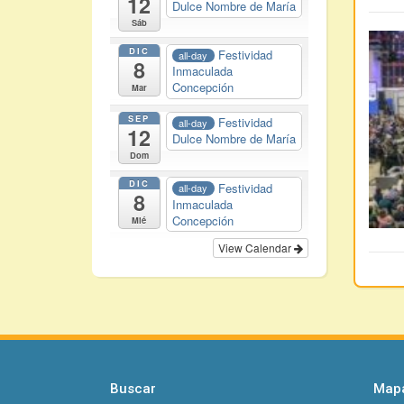
12
Dulce Nombre de María
Sáb
DIC
Festividad
all-day
8
Inmaculada
Concepción
Mar
SEP
Festividad
all-day
12
Dulce Nombre de María
Dom
DIC
Festividad
all-day
8
Inmaculada
Concepción
Mié
View Calendar
Buscar
Mapa