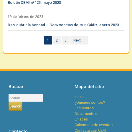
Boletín CEMI nº125, mayo 2023
19 de febrero de 2023
Des-cubrir la bondad – Convivencias del sur, Cádiz, enero 2023.
1
2
3
Next →
Buscar
Mapa del sitio
Inicio
¿Quiénes somos?
Encuentros
Documentos
Enlaces
Calendario de eventos
Contacta con CEMI
Contacto