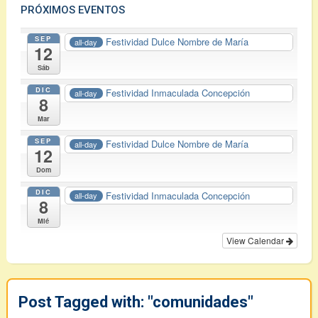
PRÓXIMOS EVENTOS
SEP
Festividad Dulce Nombre de María
all-day
12
Sáb
DIC
Festividad Inmaculada Concepción
all-day
8
Mar
SEP
Festividad Dulce Nombre de María
all-day
12
Dom
DIC
Festividad Inmaculada Concepción
all-day
8
Mié
View Calendar
Post Tagged with: "comunidades"