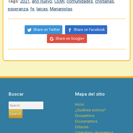
Tags:
2021
,
año nuevo
,
CEMI
,
comunidades
,
cristianas
,
esperanza
,
fe
,
laicas
,
Marianistas
Share on Twitter
Share on Facebook
Share on Google+
Buscar
Mapa del sitio
Inicio
¿Quiénes somos?
Encuentros
Documentos
Enlaces
Calendario de eventos