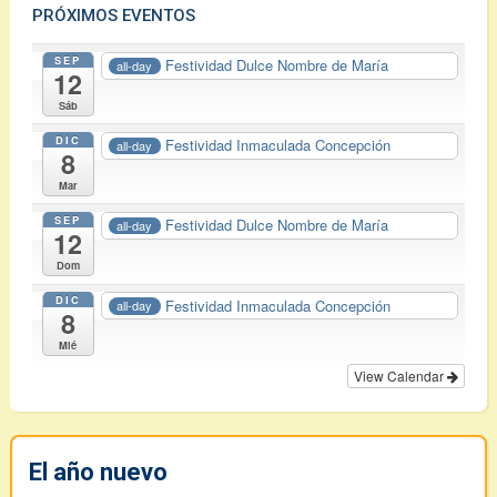
PRÓXIMOS EVENTOS
SEP
Festividad Dulce Nombre de María
all-day
12
Sáb
DIC
Festividad Inmaculada Concepción
all-day
8
Mar
SEP
Festividad Dulce Nombre de María
all-day
12
Dom
DIC
Festividad Inmaculada Concepción
all-day
8
Mié
View Calendar
El año nuevo