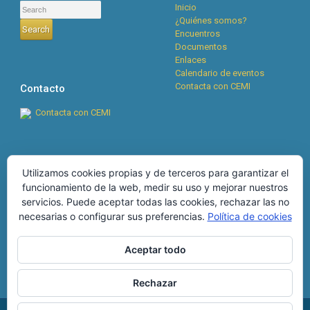
Inicio
¿Quiénes somos?
Encuentros
Documentos
Enlaces
Calendario de eventos
Contacta con CEMI
Contacto
Contacta con CEMI
Cookies
RSS
Utilizamos cookies propias y de terceros para garantizar el
funcionamiento de la web, medir su uso y mejorar nuestros
Boletín CEMI n°134, abril
POLÍTICA DE COOKIES
servicios. Puede aceptar todas las cookies, rechazar las no
2026
28 de abril de 2026
MÁS INFORMACIÓN SOBRE
necesarias o configurar sus preferencias.
Política de cookies
Boletín CEMI nº133,
LAS COOKIES
diciembre 2025
25 de
diciembre de 2025
Aceptar todo
Rechazar