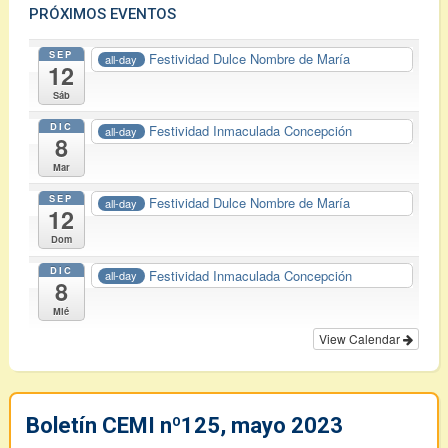
PRÓXIMOS EVENTOS
SEP
Festividad Dulce Nombre de María
all-day
12
Sáb
DIC
Festividad Inmaculada Concepción
all-day
8
Mar
SEP
Festividad Dulce Nombre de María
all-day
12
Dom
DIC
Festividad Inmaculada Concepción
all-day
8
Mié
View Calendar
Boletín CEMI nº125, mayo 2023