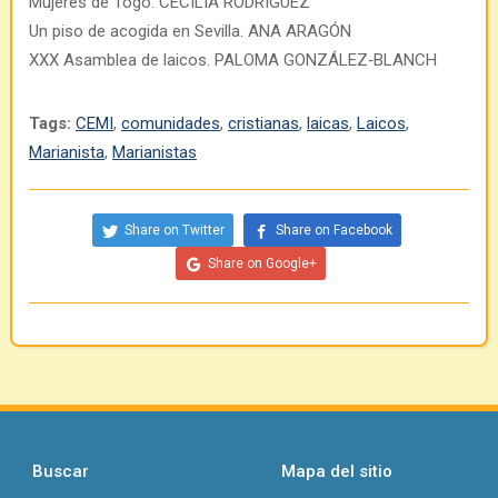
Mujeres de Togo. CECILIA RODRÍGUEZ
Un piso de acogida en Sevilla. ANA ARAGÓN
XXX Asamblea de laicos. PALOMA GONZÁLEZ‐BLANCH
Tags:
CEMI
,
comunidades
,
cristianas
,
laicas
,
Laicos
,
Marianista
,
Marianistas
Share on Twitter
Share on Facebook
Share on Google+
Buscar
Mapa del sitio