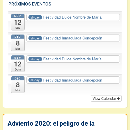
PRÓXIMOS EVENTOS
SEP
Festividad Dulce Nombre de María
all-day
12
Sáb
DIC
Festividad Inmaculada Concepción
all-day
8
Mar
SEP
Festividad Dulce Nombre de María
all-day
12
Dom
DIC
Festividad Inmaculada Concepción
all-day
8
Mié
View Calendar
Adviento 2020: el peligro de la