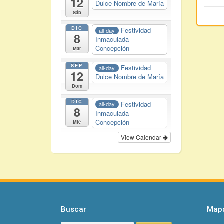
12
Dulce Nombre de María
Sáb
DIC
Festividad
all-day
8
Inmaculada
Concepción
Mar
SEP
Festividad
all-day
12
Dulce Nombre de María
Dom
DIC
Festividad
all-day
8
Inmaculada
Concepción
Mié
View Calendar
Buscar
Mapa