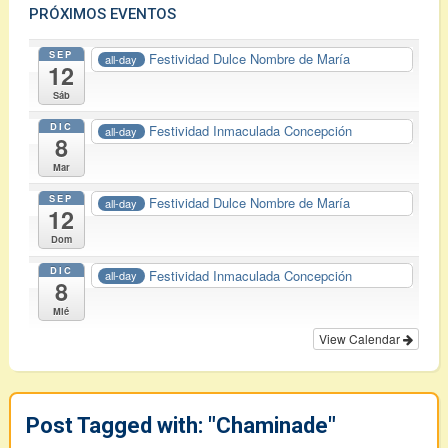
PRÓXIMOS EVENTOS
SEP
Festividad Dulce Nombre de María
all-day
12
Sáb
DIC
Festividad Inmaculada Concepción
all-day
8
Mar
SEP
Festividad Dulce Nombre de María
all-day
12
Dom
DIC
Festividad Inmaculada Concepción
all-day
8
Mié
View Calendar
Post Tagged with: "Chaminade"