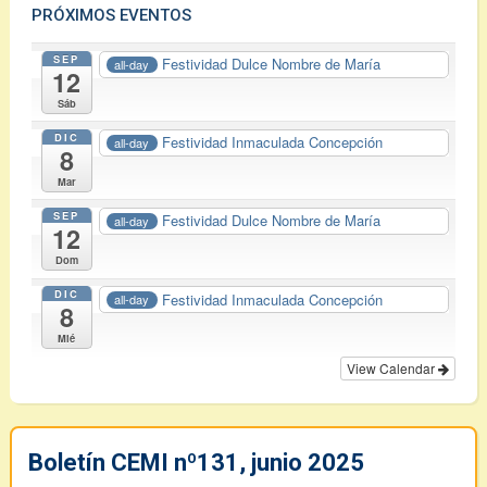
PRÓXIMOS EVENTOS
SEP
Festividad Dulce Nombre de María
all-day
12
Sáb
DIC
Festividad Inmaculada Concepción
all-day
8
Mar
SEP
Festividad Dulce Nombre de María
all-day
12
Dom
DIC
Festividad Inmaculada Concepción
all-day
8
Mié
View Calendar
Boletín CEMI nº131, junio 2025