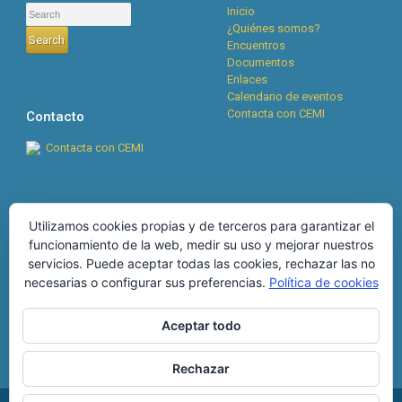
Inicio
¿Quiénes somos?
Encuentros
Documentos
Enlaces
Calendario de eventos
Contacta con CEMI
Contacto
Contacta con CEMI
Cookies
RSS
Utilizamos cookies propias y de terceros para garantizar el
funcionamiento de la web, medir su uso y mejorar nuestros
Boletín CEMI n°134, abril
POLÍTICA DE COOKIES
servicios. Puede aceptar todas las cookies, rechazar las no
2026
28 de abril de 2026
MÁS INFORMACIÓN SOBRE
necesarias o configurar sus preferencias.
Política de cookies
Boletín CEMI nº133,
LAS COOKIES
diciembre 2025
25 de
diciembre de 2025
Aceptar todo
Rechazar