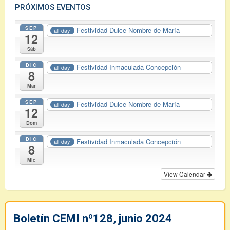
PRÓXIMOS EVENTOS
SEP
Festividad Dulce Nombre de María
all-day
12
Sáb
DIC
Festividad Inmaculada Concepción
all-day
8
Mar
SEP
Festividad Dulce Nombre de María
all-day
12
Dom
DIC
Festividad Inmaculada Concepción
all-day
8
Mié
View Calendar
Boletín CEMI nº128, junio 2024