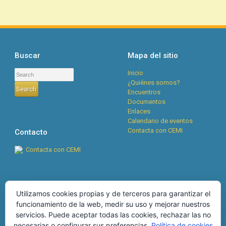
Buscar
Mapa del sitio
Inicio
¿Quiénes somos?
Encuentros
Documentos
Enlaces
Calendario de eventos
Contacta con CEMI
Contacto
Contacta con CEMI
Cookies
RSS
Utilizamos cookies propias y de terceros para garantizar el
funcionamiento de la web, medir su uso y mejorar nuestros
Boletín CEMI n°134, abril
POLÍTICA DE COOKIES
servicios. Puede aceptar todas las cookies, rechazar las no
2026
28 de abril de 2026
MÁS INFORMACIÓN SOBRE
necesarias o configurar sus preferencias.
Política de cookies