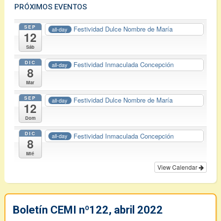
PRÓXIMOS EVENTOS
SEP
Festividad Dulce Nombre de María
all-day
12
Sáb
DIC
Festividad Inmaculada Concepción
all-day
8
Mar
SEP
Festividad Dulce Nombre de María
all-day
12
Dom
DIC
Festividad Inmaculada Concepción
all-day
8
Mié
View Calendar
Boletín CEMI nº122, abril 2022