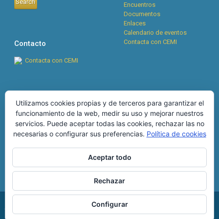
Encuentros
Documentos
Enlaces
Calendario de eventos
Contacta con CEMI
Contacto
Contacta con CEMI
Cookies
RSS
Utilizamos cookies propias y de terceros para garantizar el
funcionamiento de la web, medir su uso y mejorar nuestros
Boletín CEMI n°134, abril
POLÍTICA DE COOKIES
servicios. Puede aceptar todas las cookies, rechazar las no
2026
28 de abril de 2026
MÁS INFORMACIÓN SOBRE
necesarias o configurar sus preferencias.
Política de cookies
Boletín CEMI nº133,
LAS COOKIES
diciembre 2025
25 de
diciembre de 2025
Aceptar todo
Rechazar
Configurar
Copyright © 2026
CEMI
. Todos los derechos reservados